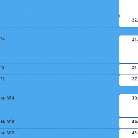
22
N°4
21
N°3
24.
N°2
27
eau N°4
30
eau N°3
36
eau N°2
43