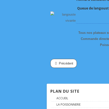
Queue de langouste
Tous nos plateaux son
Commande directem
Poiss
Précédent
PLAN DU SITE
ACCUEIL
LA POISSONNERIE