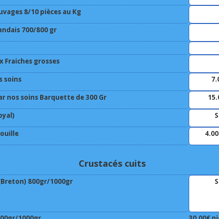
vages 8/10 pièces au Kg
andais 700/800 gr
 Fraiches grosses
s soins
7.
r nos soins Barquette de 300 Gr
15.
oyal)
S
ouille
4.00
Crustacés cuits
Breton) 800gr/1000gr
S
00gr/1000gr
30.00€ p