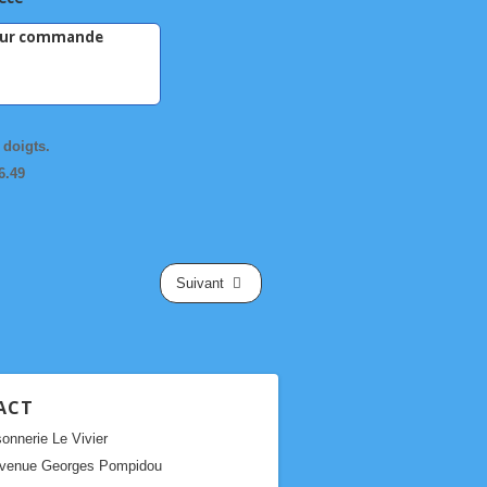
ur commande
 doigts.
6.49
Suivant
ACT
onnerie Le Vivier
Avenue Georges Pompidou