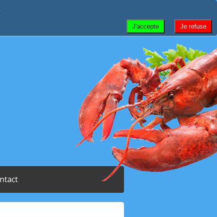
.
J'accepte
Je refuse
ntact