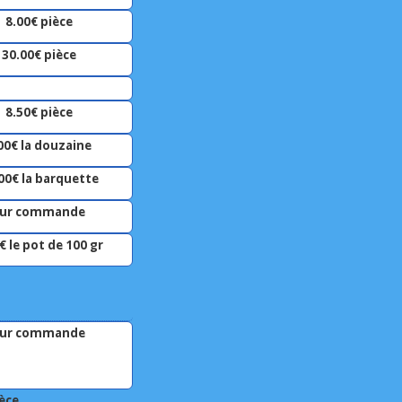
8.00€ pièce
30.00€ pièce
8.50€ pièce
00€ la douzaine
00€ la barquette
ur commande
€ le pot de 100 gr
ur commande
ièce