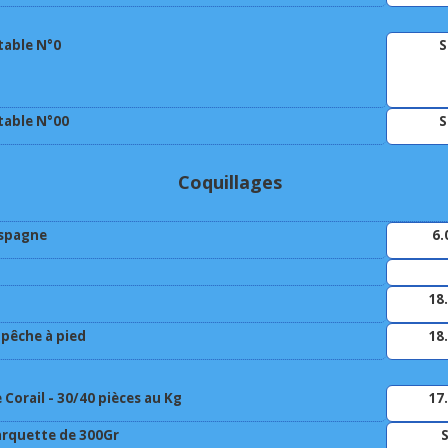
table N°0
S
table N°00
S
Coquillages
Espagne
6.
18
pêche à pied
18
Corail - 30/40 pièces au Kg
17
arquette de 300Gr
S